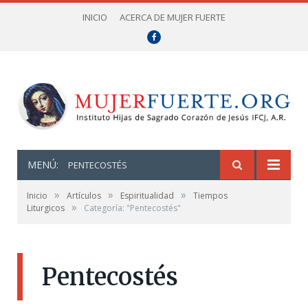
INICIO
ACERCA DE MUJER FUERTE
Facebook
MENÚ:
PENTECOSTÉS
»
»
»
Inicio
Artículos
Espiritualidad
Tiempos
»
Liturgicos
Categoría: "Pentecostés"
Pentecostés