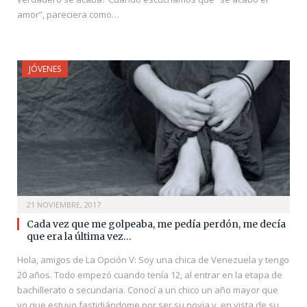
amor”, pareciera como…
JÓVENES
21 NOVIEMBRE, 2017
Cada vez que me golpeaba, me pedía perdón, me decía
que era la última vez…
Hola, amigos de La Opción V: Soy una chica de Venezuela y tengo
20 años. Todo empezó cuando tenía 12, al entrar en la etapa de
bachillerato o secundaria. Conocí a un chico un año mayor que
yo que estuvo fastidiándome por ser su novia y, en vista de su