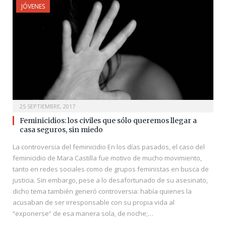
JÓVENES
25 SEPTIEMBRE, 2017
Feminicidios: los civiles que sólo queremos llegar a
casa seguros, sin miedo
La controversia del feminicidio En los días pasados, el caso del
feminicidio de Mara Castilla fue motivo de mucho movimiento,
tanto en redes sociales como de grupos feministas en busca de
justicia. Sin embargo, pese a lo desafortunado de su asesinato,
dicho tema también generó controversia: había quienes la
acusaban de ser irresponsable con su propia vida al
“exponerse” de esa manera sola, de noche;…