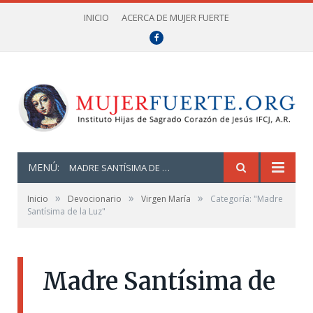
INICIO
ACERCA DE MUJER FUERTE
Facebook
MENÚ:
MADRE SANTÍSIMA DE LA LUZ
»
»
»
Inicio
Devocionario
Virgen María
Categoría: "Madre
Santísima de la Luz"
Madre Santísima de