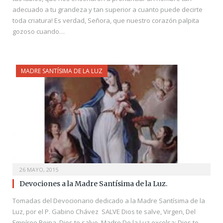
adecuado a tu grandeza y tan superior a cuanto puede decirte
toda criatura! Es verdad, Señora, que nuestro corazón palpita
gozoso cuando…
MADRE SANTÍSIMA DE LA LUZ
26 MAYO, 2015
Devociones a la Madre Santísima de la Luz.
Tomadas del Devocionario dedicado a la Madre Santísima de la
Luz, por el P. Gabino Chávez SALVE Dios te salve, Virgen, Del
Empíreo Reina, Dios te salve, Madre De la Luz excelsa; Dios te