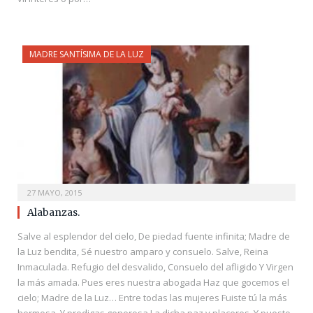
MADRE SANTÍSIMA DE LA LUZ
27 MAYO, 2015
Alabanzas.
Salve al esplendor del cielo, De piedad fuente infinita; Madre de
la Luz bendita, Sé nuestro amparo y consuelo. Salve, Reina
Inmaculada. Refugio del desvalido, Consuelo del afligido Y Virgen
la más amada. Pues eres nuestra abogada Haz que gocemos el
cielo; Madre de la Luz… Entre todas las mujeres Fuiste tú la más
hermosa, Y prodigas generosa La dicha paz y placeres. Y puesto,