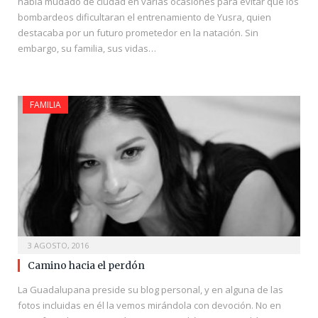
había mudado de ciudad en varias ocasiones para evitar que los
bombardeos dificultaran el entrenamiento de Yusra, quien
destacaba por un futuro prometedor en la natación. Sin
embargo, su familia, sus vidas…
FAMILIA
3 AGOSTO, 2016
Camino hacia el perdón
La Guadalupana preside su blog personal, y en alguna de las
fotos incluidas en él la vemos mirándola con devoción. No en