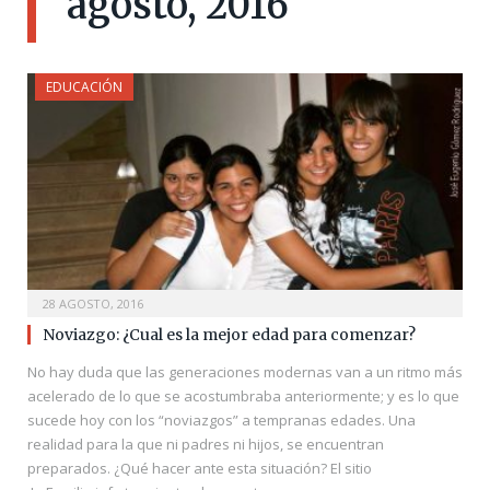
agosto, 2016
EDUCACIÓN
28 AGOSTO, 2016
Noviazgo: ¿Cual es la mejor edad para comenzar?
No hay duda que las generaciones modernas van a un ritmo más
acelerado de lo que se acostumbraba anteriormente; y es lo que
sucede hoy con los “noviazgos” a tempranas edades. Una
realidad para la que ni padres ni hijos, se encuentran
preparados. ¿Qué hacer ante esta situación? El sitio