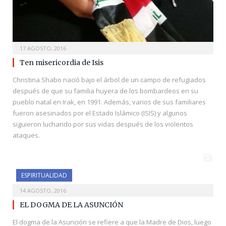
17 AGOSTO, 2016
Ten misericordia de Isis
Christina Shabo nació bajo el árbol de un campo de refugiados
después de que su familia huyera de los bombardeos en su
pueblo natal en Irak, en 1991. Además, varios de sus familiares
fueron asesinados por el Estado Islámico (ISIS) y algunos
siguieron luchando por sus vidas después de los violentos
ataques.
ESPIRITUALIDAD
14 AGOSTO, 2016
EL DOGMA DE LA ASUNCIÓN
El dogma de la Asunción se refiere a que la Madre de Dios, luego