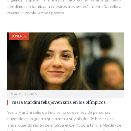
digamos, “superior” a la nuestra. Pero bajo el mismo argumento,
decidimos no bautizar a nuestros tres bebés”, cuenta Danielle a
revista L’1visible. Ambos padres…
JÓVENES
9 AGOSTO, 2016
Yusra Mardini feliz joven siria en los olímpicos
Yusra Mardini salió de Siria como otros miles de personas
huyendo de la guerra que azota a su país desde hace cinco
años. Cuando recién se iniciaba el conflicto, la familia Mardini se