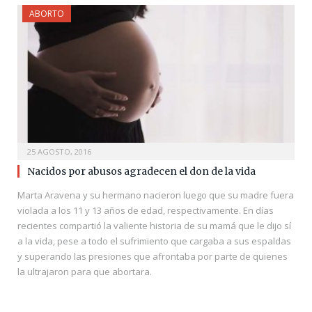
ABORTO
25 AGOSTO, 2016
Nacidos por abusos agradecen el don de la vida
Marta Aravena y su hermano nacieron luego que su madre fuera
violada a los 11 y 13 años de edad, respectivamente. En días
recientes compartió la valiente historia de su mamá que le dijo sí
a la vida, pese a todo el sufrimiento que cargaba a sus espaldas
y superando las presiones que afrontaba por parte de quienes
la ultrajaron para que abortara.