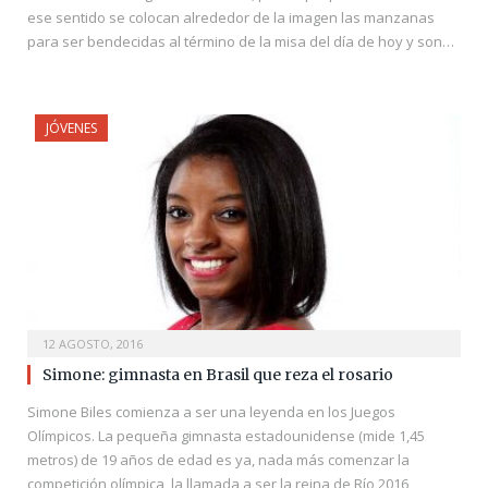
ese sentido se colocan alrededor de la imagen las manzanas
para ser bendecidas al término de la misa del día de hoy y son…
JÓVENES
12 AGOSTO, 2016
Simone: gimnasta en Brasil que reza el rosario
Simone Biles comienza a ser una leyenda en los Juegos
Olímpicos. La pequeña gimnasta estadounidense (mide 1,45
metros) de 19 años de edad es ya, nada más comenzar la
competición olímpica, la llamada a ser la reina de Río 2016,