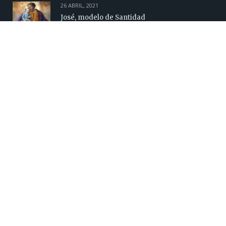
26 ABRIL, 2021
José, modelo de Santidad
16 ABRIL, 2021
¿Cómo puedo mejorar mi autoestima?
15 ABRIL, 2021
Piden respeto por el caso de María, joven que
murió luego de un aborto legal.
SÍGUENOS EN FACEBOOK
naltrexone implant