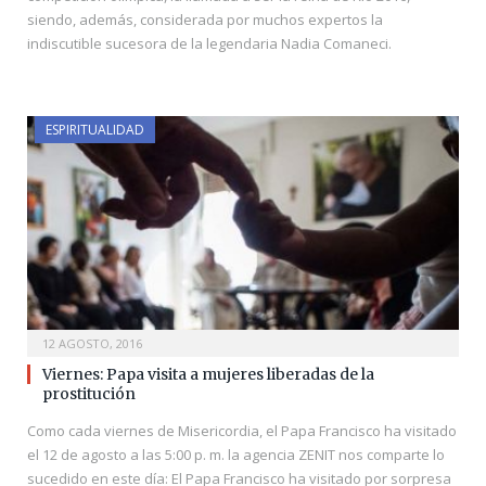
siendo, además, considerada por muchos expertos la
indiscutible sucesora de la legendaria Nadia Comaneci.
ESPIRITUALIDAD
12 AGOSTO, 2016
Viernes: Papa visita a mujeres liberadas de la
prostitución
Como cada viernes de Misericordia, el Papa Francisco ha visitado
el 12 de agosto a las 5:00 p. m. la agencia ZENIT nos comparte lo
sucedido en este día: El Papa Francisco ha visitado por sorpresa