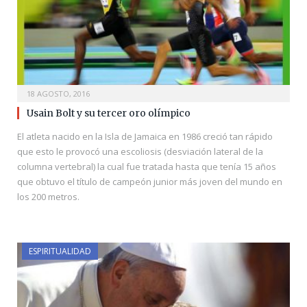
18 AGOSTO, 2016
Usain Bolt y su tercer oro olímpico
El atleta nacido en la Isla de Jamaica en 1986 creció tan rápido
que esto le provocó una escoliosis (desviación lateral de la
columna vertebral) la cual fue tratada hasta que tenía 15 años
que obtuvo el título de campeón junior más joven del mundo en
los 200 metros.
ESPIRITUALIDAD