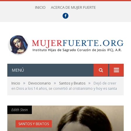
INICIO
ACERCA DE MUJER FUERTE
Facebook
MENÚ
»
»
»
Inicio
Devocionario
Santos y Beatos
Dejó de creer
en Dios a los 14 años, se convirtió al cristianismo y hoy es santa
Edith Stein
Edith Stein
SANTOS Y BEATOS