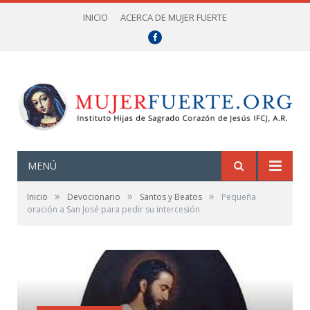
INICIO
ACERCA DE MUJER FUERTE
Facebook
MENÚ
»
»
»
Inicio
Devocionario
Santos y Beatos
Pequeña
oración a San José para pedir su intercesión