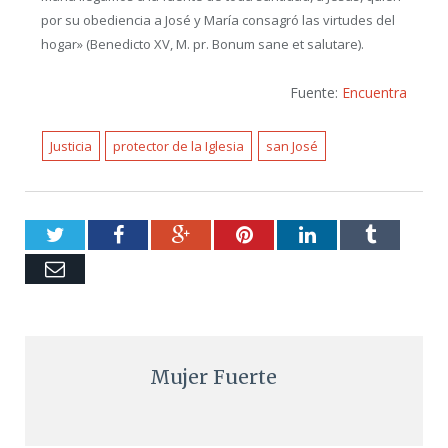
por su obediencia a José y María consagró las virtudes del
hogar» (Benedicto XV, M. pr. Bonum sane et salutare).
Fuente:
Encuentra
Justicia
protector de la Iglesia
san José
Twitter
Facebook
Google+
Pinterest
LinkedIn
Tumblr
Email
Mujer Fuerte