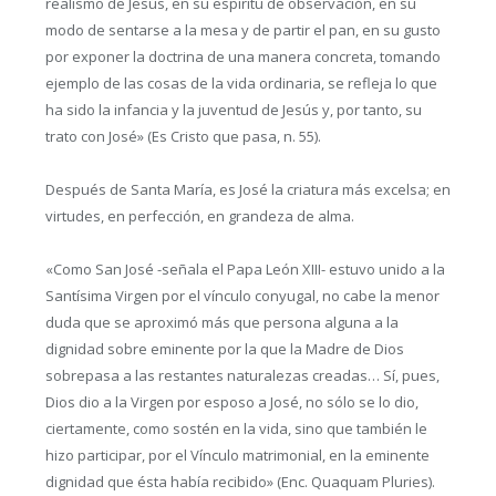
realismo de Jesús, en su espíritu de observación, en su
modo de sentarse a la mesa y de partir el pan, en su gusto
por exponer la doctrina de una manera concreta, tomando
ejemplo de las cosas de la vida ordinaria, se refleja lo que
ha sido la infancia y la juventud de Jesús y, por tanto, su
trato con José» (Es Cristo que pasa, n. 55).
Después de Santa María, es José la criatura más excelsa; en
virtudes, en perfección, en grandeza de alma.
«Como San José -señala el Papa León XIII- estuvo unido a la
Santísima Virgen por el vínculo conyugal, no cabe la menor
duda que se aproximó más que persona alguna a la
dignidad sobre eminente por la que la Madre de Dios
sobrepasa a las restantes naturalezas creadas… Sí, pues,
Dios dio a la Virgen por esposo a José, no sólo se lo dio,
ciertamente, como sostén en la vida, sino que también le
hizo participar, por el Vínculo matrimonial, en la eminente
dignidad que ésta había recibido» (Enc. Quaquam Pluries).