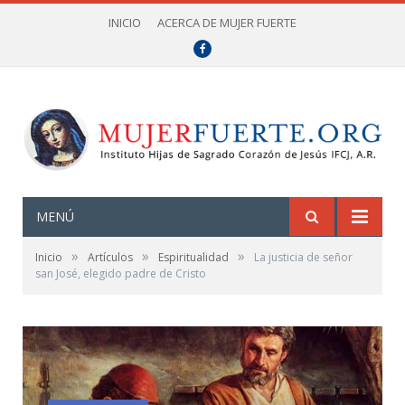
INICIO
ACERCA DE MUJER FUERTE
Facebook
MENÚ
»
»
»
Inicio
Artículos
Espiritualidad
La justicia de señor
san José, elegido padre de Cristo