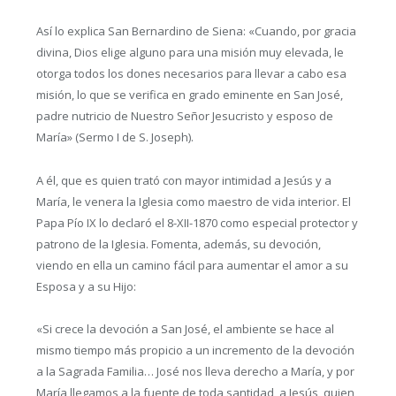
Así lo explica San Bernardino de Siena: «Cuando, por gracia
divina, Dios elige alguno para una misión muy elevada, le
otorga todos los dones necesarios para llevar a cabo esa
misión, lo que se verifica en grado eminente en San José,
padre nutricio de Nuestro Señor Jesucristo y esposo de
María» (Sermo I de S. Joseph).
A él, que es quien trató con mayor intimidad a Jesús y a
María, le venera la Iglesia como maestro de vida interior. El
Papa Pío IX lo declaró el 8-XII-1870 como especial protector y
patrono de la Iglesia. Fomenta, además, su devoción,
viendo en ella un camino fácil para aumentar el amor a su
Esposa y a su Hijo:
«Si crece la devoción a San José, el ambiente se hace al
mismo tiempo más propicio a un incremento de la devoción
a la Sagrada Familia… José nos lleva derecho a María, y por
María llegamos a la fuente de toda santidad, a Jesús, quien